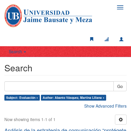
Toggl
navig
Search
Search
Go
Subject: Evaluación ×
Author: Abanto Vásquez, Martina Liliana ×
Show Advanced Filters
Now showing items 1-1 of 1
Análisis de la estrategia de comunicación “protégete