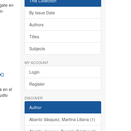
This Collection
agate en
co-
By Issue Date
Authors
Titles
Subjects
MY ACCOUNT
Login
XI
Register
s en el
tudio
DISCOVER
Author
Abanto Vásquez, Martina Liliana (1)