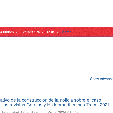
- Alumnos
Licenciatura
Tesis
Search
Show Advanced
tivo de la construcción de la noticia sobre el caso
 las revistas Caretas y Hildebrandt en sus Trece, 2021
(
Universidad Jaime Bausate y Meza
,
2024-01-04
)