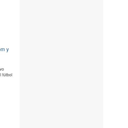
om y
ivo
 fútbol