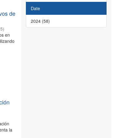
Date
ivos de
2024 (58)
05
)
vos en
ilizando
ción
ación
enta la