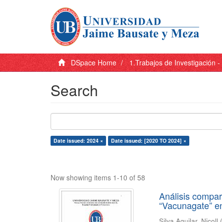
DSpace Home
1.Trabajos de Investigación 
Search
Date issued: 2024 ×
Date issued: [2020 TO 2024] ×
Now showing items 1-10 of 58
Análisis compara
“Vacunagate” en
Silva Aguilar, Nicoll