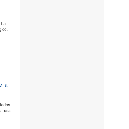
a La
gico,
e la
rtadas
Por esa