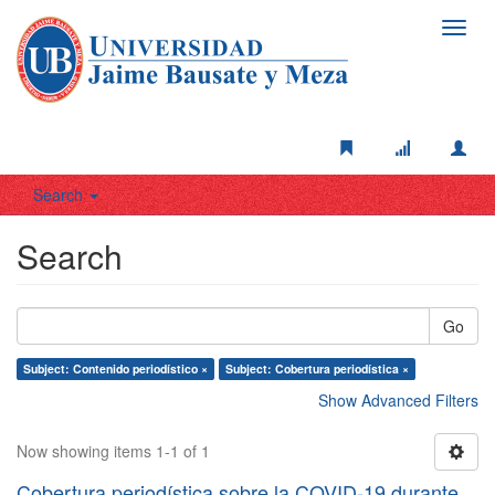
Toggl
navig
Search
Search
Go
Subject: Contenido periodístico ×
Subject: Cobertura periodística ×
Show Advanced Filters
Now showing items 1-1 of 1
Cobertura periodística sobre la COVID-19 durante