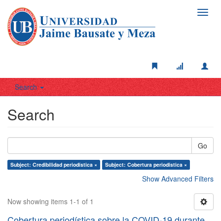
Toggl
navig
Search
Search
Go
Subject: Credibilidad periodística ×
Subject: Cobertura periodística ×
Show Advanced Filters
Now showing items 1-1 of 1
Cobertura periodística sobre la COVID-19 durante