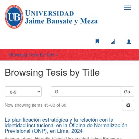
Toggl
navig
Browsing Tesis by Title
Browsing Tesis by Title
Go
Now showing items 45-60 of 60
La planificación estratégica y la relación con la
identidad institucional en la Oficina de Normalización
Previsional (ONP), en Lima, 2024
Ascona López, Heradio Victor
(
Universidad Jaime Bausate y