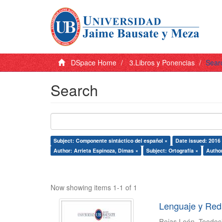
DSpace Home
3.Libros y Ponencias
Sear
Search
Subject: Componente sintáctico del español ×
Date issued: 2016
Author: Arrieta Espinoza, Dimas ×
Subject: Ortografía ×
Author
Now showing items 1-1 of 1
Lenguaje y Red
Rojas León, Teodoc