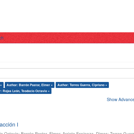
ch
 ×
Author: Barrón Pastor, Elmer ×
Author: Torres Guerra, Cipriano ×
: Rojas León, Teodocio Octavio ×
Show Advanced
acción I
io Octavio
;
Barrón Pastor, Elmer
;
Arrieta Espinoza, Dimas
;
Torres Guer