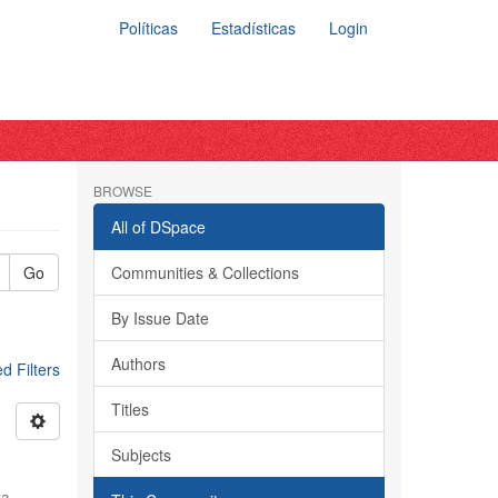
Políticas
Estadísticas
Login
BROWSE
All of DSpace
Go
Communities & Collections
By Issue Date
Authors
 Filters
Titles
Subjects
ra,