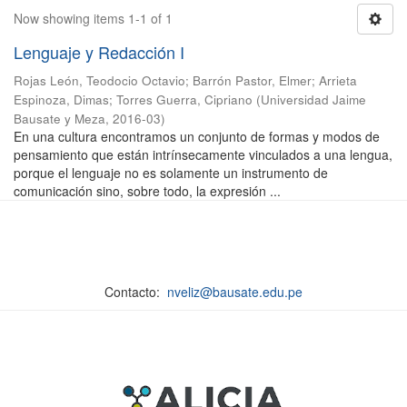
Now showing items 1-1 of 1
Lenguaje y Redacción I
Rojas León, Teodocio Octavio
;
Barrón Pastor, Elmer
;
Arrieta
Espinoza, Dimas
;
Torres Guerra, Cipriano
(
Universidad Jaime
Bausate y Meza
,
2016-03
)
En una cultura encontramos un conjunto de formas y modos de
pensamiento que están intrínsecamente vinculados a una lengua,
porque el lenguaje no es solamente un instrumento de
comunicación sino, sobre todo, la expresión ...
Contacto:
nveliz@bausate.edu.pe