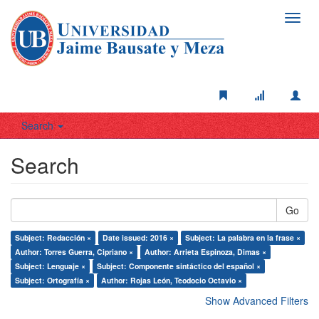
Toggl
navig
Search
Search
Go
Subject: Redacción ×
Date issued: 2016 ×
Subject: La palabra en la frase ×
Author: Torres Guerra, Cipriano ×
Author: Arrieta Espinoza, Dimas ×
Subject: Lenguaje ×
Subject: Componente sintáctico del español ×
Subject: Ortografía ×
Author: Rojas León, Teodocio Octavio ×
Show Advanced Filters