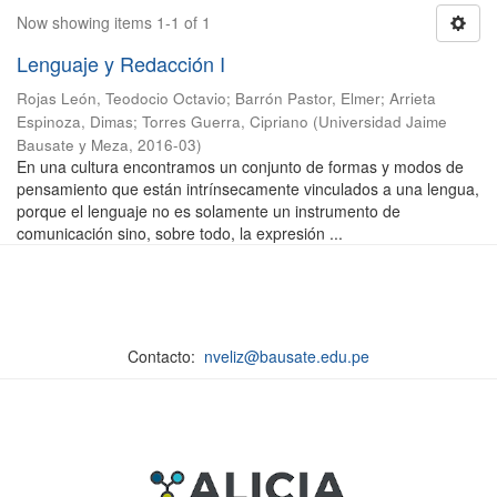
Now showing items 1-1 of 1
Lenguaje y Redacción I
Rojas León, Teodocio Octavio
;
Barrón Pastor, Elmer
;
Arrieta
Espinoza, Dimas
;
Torres Guerra, Cipriano
(
Universidad Jaime
Bausate y Meza
,
2016-03
)
En una cultura encontramos un conjunto de formas y modos de
pensamiento que están intrínsecamente vinculados a una lengua,
porque el lenguaje no es solamente un instrumento de
comunicación sino, sobre todo, la expresión ...
Contacto:
nveliz@bausate.edu.pe