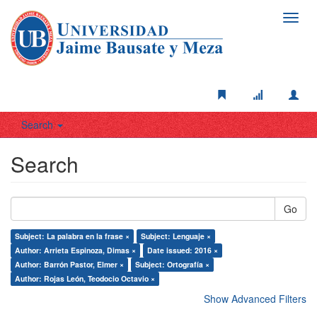
Toggl
navig
Search
Search
Go
Subject: La palabra en la frase ×
Subject: Lenguaje ×
Author: Arrieta Espinoza, Dimas ×
Date issued: 2016 ×
Author: Barrón Pastor, Elmer ×
Subject: Ortografía ×
Author: Rojas León, Teodocio Octavio ×
Show Advanced Filters