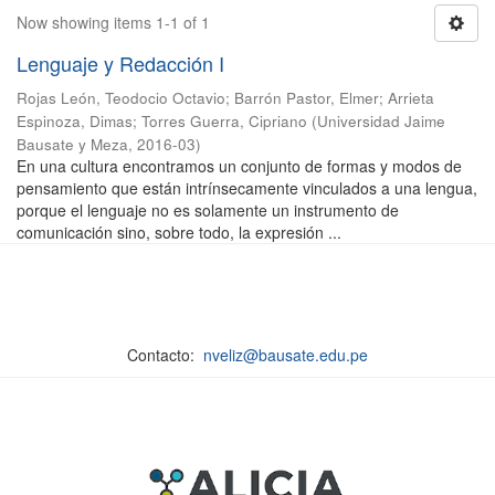
Now showing items 1-1 of 1
Lenguaje y Redacción I
Rojas León, Teodocio Octavio
;
Barrón Pastor, Elmer
;
Arrieta
Espinoza, Dimas
;
Torres Guerra, Cipriano
(
Universidad Jaime
Bausate y Meza
,
2016-03
)
En una cultura encontramos un conjunto de formas y modos de
pensamiento que están intrínsecamente vinculados a una lengua,
porque el lenguaje no es solamente un instrumento de
comunicación sino, sobre todo, la expresión ...
Contacto:
nveliz@bausate.edu.pe