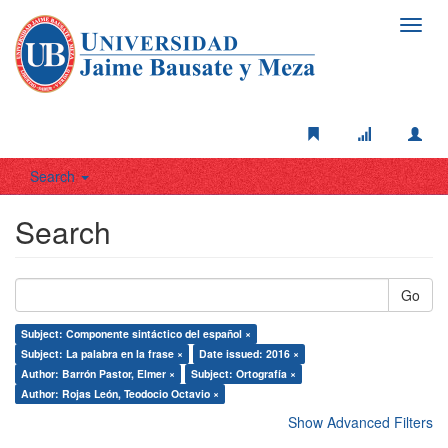
Toggl
navig
Search
Search
Go
Subject: Componente sintáctico del español ×
Subject: La palabra en la frase ×
Date issued: 2016 ×
Author: Barrón Pastor, Elmer ×
Subject: Ortografía ×
Author: Rojas León, Teodocio Octavio ×
Show Advanced Filters