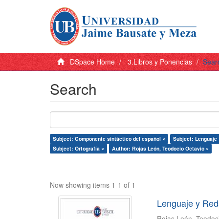
DSpace Home
3.Libros y Ponencias
Sear
Search
Subject: Componente sintáctico del español ×
Subject: Lenguaje 
Subject: Ortografía ×
Author: Rojas León, Teodocio Octavio ×
Now showing items 1-1 of 1
Lenguaje y Red
Rojas León, Teodoc