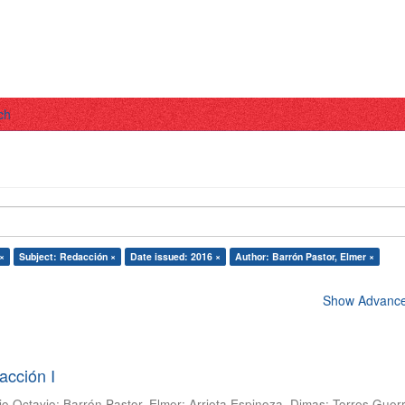
ch
×
Subject: Redacción ×
Date issued: 2016 ×
Author: Barrón Pastor, Elmer ×
Show Advanced
acción I
io Octavio
;
Barrón Pastor, Elmer
;
Arrieta Espinoza, Dimas
;
Torres Guer