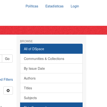
Políticas
Estadísticas
Login
BROWSE
All of DSpace
Go
Communities & Collections
By Issue Date
Authors
 Filters
Titles
Subjects
ra,