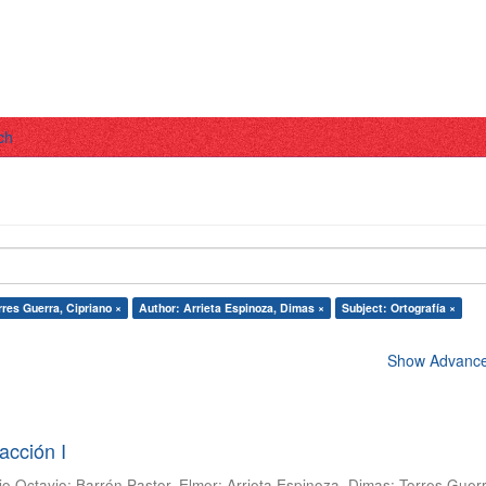
ch
rres Guerra, Cipriano ×
Author: Arrieta Espinoza, Dimas ×
Subject: Ortografía ×
Show Advanced
acción I
io Octavio
;
Barrón Pastor, Elmer
;
Arrieta Espinoza, Dimas
;
Torres Guer