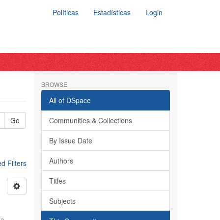
Políticas
Estadísticas
Login
BROWSE
All of DSpace
Go
Communities & Collections
By Issue Date
Authors
 Filters
Titles
Subjects
ra,