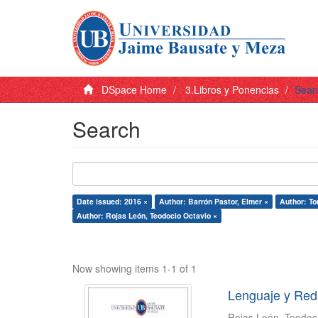
DSpace Home
3.Libros y Ponencias
Sear
Search
Date issued: 2016 ×
Author: Barrón Pastor, Elmer ×
Author: To
Author: Rojas León, Teodocio Octavio ×
Now showing items 1-1 of 1
Lenguaje y Red
Rojas León, Teodoc