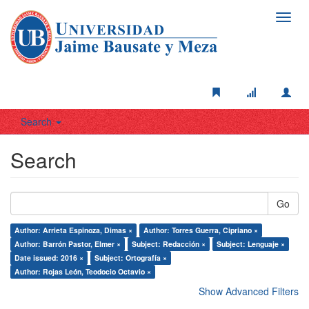
Toggl
navig
Search
Search
Go
Author: Arrieta Espinoza, Dimas ×
Author: Torres Guerra, Cipriano ×
Author: Barrón Pastor, Elmer ×
Subject: Redacción ×
Subject: Lenguaje ×
Date issued: 2016 ×
Subject: Ortografía ×
Author: Rojas León, Teodocio Octavio ×
Show Advanced Filters