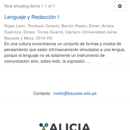
Now showing items 1-1 of 1
Lenguaje y Redacción I
Rojas León, Teodocio Octavio
;
Barrón Pastor, Elmer
;
Arrieta
Espinoza, Dimas
;
Torres Guerra, Cipriano
(
Universidad Jaime
Bausate y Meza
,
2016-03
)
En una cultura encontramos un conjunto de formas y modos de
pensamiento que están intrínsecamente vinculados a una lengua,
porque el lenguaje no es solamente un instrumento de
comunicación sino, sobre todo, la expresión ...
Contacto:
nveliz@bausate.edu.pe