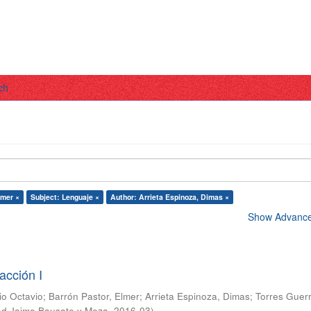
ch
lmer ×
Subject: Lenguaje ×
Author: Arrieta Espinoza, Dimas ×
Show Advanced
acción I
io Octavio
;
Barrón Pastor, Elmer
;
Arrieta Espinoza, Dimas
;
Torres Guer
ad Jaime Bausate y Meza
,
2016-03
)