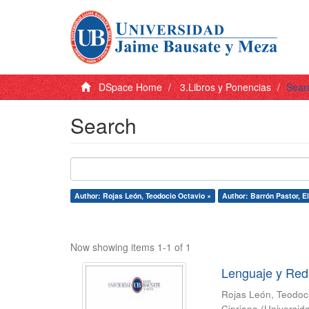
DSpace Home
3.Libros y Ponencias
Sear
Search
Author: Rojas León, Teodocio Octavio ×
Author: Barrón Pastor, E
Now showing items 1-1 of 1
Lenguaje y Red
Rojas León, Teodoc
Cipriano
(
Universid