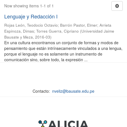
Now showing items 1-1 of 1
Lenguaje y Redacción I
Rojas León, Teodocio Octavio
;
Barrón Pastor, Elmer
;
Arrieta
Espinoza, Dimas
;
Torres Guerra, Cipriano
(
Universidad Jaime
Bausate y Meza
,
2016-03
)
En una cultura encontramos un conjunto de formas y modos de
pensamiento que están intrínsecamente vinculados a una lengua,
porque el lenguaje no es solamente un instrumento de
comunicación sino, sobre todo, la expresión ...
Contacto:
nveliz@bausate.edu.pe