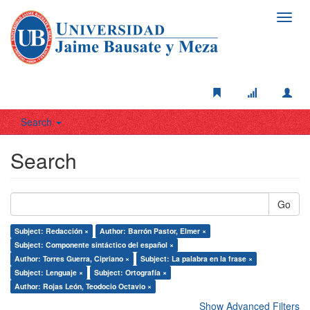
Toggl
navig
Search
Search
Go
Subject: Redacción ×
Author: Barrón Pastor, Elmer ×
Subject: Componente sintáctico del español ×
Author: Torres Guerra, Cipriano ×
Subject: La palabra en la frase ×
Subject: Lenguaje ×
Subject: Ortografía ×
Author: Rojas León, Teodocio Octavio ×
Show Advanced Filters