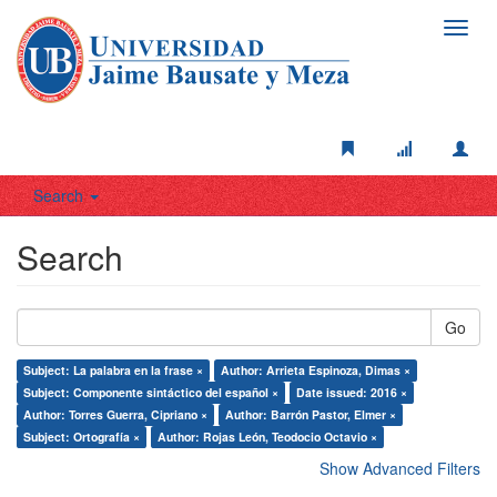
Toggl
navig
Search
Search
Go
Subject: La palabra en la frase ×
Author: Arrieta Espinoza, Dimas ×
Subject: Componente sintáctico del español ×
Date issued: 2016 ×
Author: Torres Guerra, Cipriano ×
Author: Barrón Pastor, Elmer ×
Subject: Ortografía ×
Author: Rojas León, Teodocio Octavio ×
Show Advanced Filters