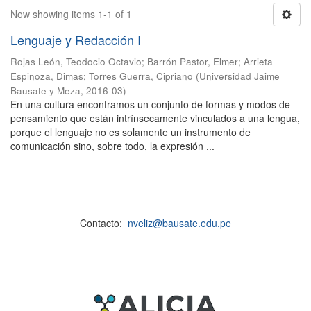
Now showing items 1-1 of 1
Lenguaje y Redacción I
Rojas León, Teodocio Octavio
;
Barrón Pastor, Elmer
;
Arrieta
Espinoza, Dimas
;
Torres Guerra, Cipriano
(
Universidad Jaime
Bausate y Meza
,
2016-03
)
En una cultura encontramos un conjunto de formas y modos de
pensamiento que están intrínsecamente vinculados a una lengua,
porque el lenguaje no es solamente un instrumento de
comunicación sino, sobre todo, la expresión ...
Contacto:
nveliz@bausate.edu.pe