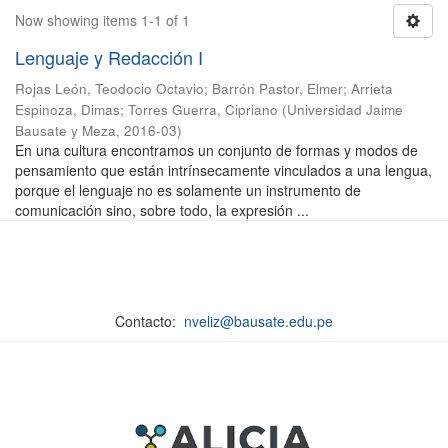
Now showing items 1-1 of 1
Lenguaje y Redacción I
Rojas León, Teodocio Octavio
;
Barrón Pastor, Elmer
;
Arrieta
Espinoza, Dimas
;
Torres Guerra, Cipriano
(
Universidad Jaime
Bausate y Meza
,
2016-03
)
En una cultura encontramos un conjunto de formas y modos de
pensamiento que están intrínsecamente vinculados a una lengua,
porque el lenguaje no es solamente un instrumento de
comunicación sino, sobre todo, la expresión ...
Contacto:
nveliz@bausate.edu.pe