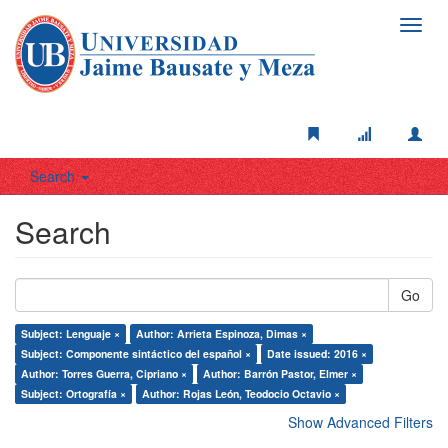
Toggl
navig
Search
Search
Go
Subject: Lenguaje ×
Author: Arrieta Espinoza, Dimas ×
Subject: Componente sintáctico del español ×
Date issued: 2016 ×
Author: Torres Guerra, Cipriano ×
Author: Barrón Pastor, Elmer ×
Subject: Ortografía ×
Author: Rojas León, Teodocio Octavio ×
Show Advanced Filters