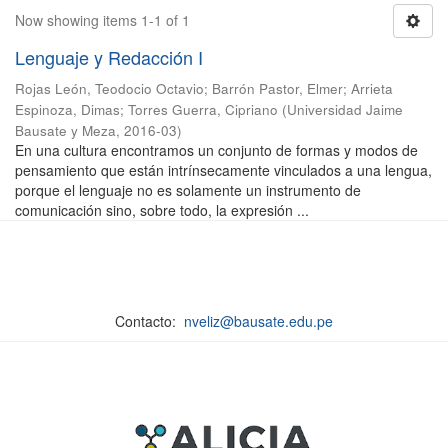
Now showing items 1-1 of 1
Lenguaje y Redacción I
Rojas León, Teodocio Octavio
;
Barrón Pastor, Elmer
;
Arrieta
Espinoza, Dimas
;
Torres Guerra, Cipriano
(
Universidad Jaime
Bausate y Meza
,
2016-03
)
En una cultura encontramos un conjunto de formas y modos de
pensamiento que están intrínsecamente vinculados a una lengua,
porque el lenguaje no es solamente un instrumento de
comunicación sino, sobre todo, la expresión ...
Contacto:
nveliz@bausate.edu.pe