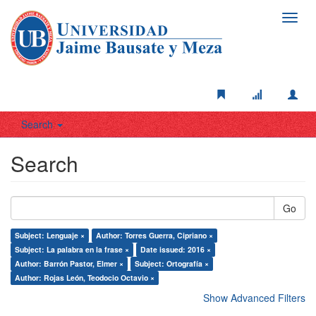
Toggl
navig
Search
Search
Go
Subject: Lenguaje ×
Author: Torres Guerra, Cipriano ×
Subject: La palabra en la frase ×
Date issued: 2016 ×
Author: Barrón Pastor, Elmer ×
Subject: Ortografía ×
Author: Rojas León, Teodocio Octavio ×
Show Advanced Filters