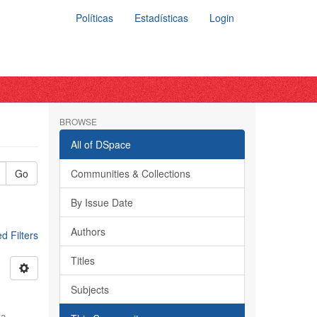
Políticas
Estadísticas
Login
BROWSE
All of DSpace
Go
Communities & Collections
By Issue Date
Authors
 Filters
Titles
Subjects
ra,