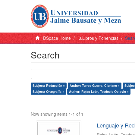
DSpace Home
3.Libros y Ponencias
Sear
Search
Subject: Redacción ×
Author: Torres Guerra, Cipriano ×
Subject
Subject: Ortografía ×
Author: Rojas León, Teodocio Octavio ×
Now showing items 1-1 of 1
Lenguaje y Red
Rojas León, Teodoc