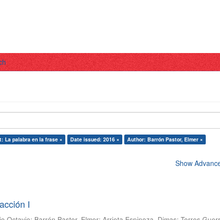
ch
: La palabra en la frase ×
Date issued: 2016 ×
Author: Barrón Pastor, Elmer ×
Show Advanced
acción I
io Octavio
;
Barrón Pastor, Elmer
;
Arrieta Espinoza, Dimas
;
Torres Guer