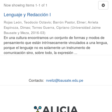
Now showing items 1-1 of 1
Lenguaje y Redacción I
Rojas León, Teodocio Octavio
;
Barrón Pastor, Elmer
;
Arrieta
Espinoza, Dimas
;
Torres Guerra, Cipriano
(
Universidad Jaime
Bausate y Meza
,
2016-03
)
En una cultura encontramos un conjunto de formas y modos de
pensamiento que están intrínsecamente vinculados a una lengua,
porque el lenguaje no es solamente un instrumento de
comunicación sino, sobre todo, la expresión ...
Contacto:
nveliz@bausate.edu.pe