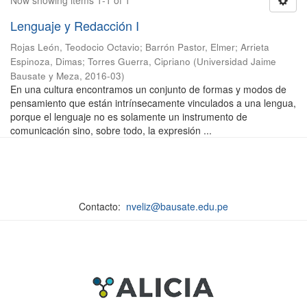
Now showing items 1-1 of 1
Lenguaje y Redacción I
Rojas León, Teodocio Octavio
;
Barrón Pastor, Elmer
;
Arrieta
Espinoza, Dimas
;
Torres Guerra, Cipriano
(
Universidad Jaime
Bausate y Meza
,
2016-03
)
En una cultura encontramos un conjunto de formas y modos de
pensamiento que están intrínsecamente vinculados a una lengua,
porque el lenguaje no es solamente un instrumento de
comunicación sino, sobre todo, la expresión ...
Contacto:
nveliz@bausate.edu.pe