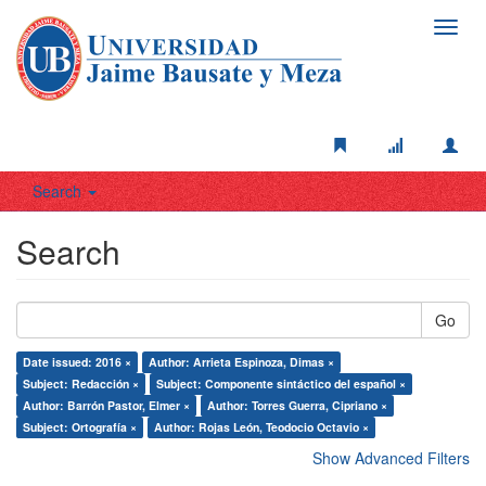
Toggl
navig
Search
Search
Go
Date issued: 2016 ×
Author: Arrieta Espinoza, Dimas ×
Subject: Redacción ×
Subject: Componente sintáctico del español ×
Author: Barrón Pastor, Elmer ×
Author: Torres Guerra, Cipriano ×
Subject: Ortografía ×
Author: Rojas León, Teodocio Octavio ×
Show Advanced Filters