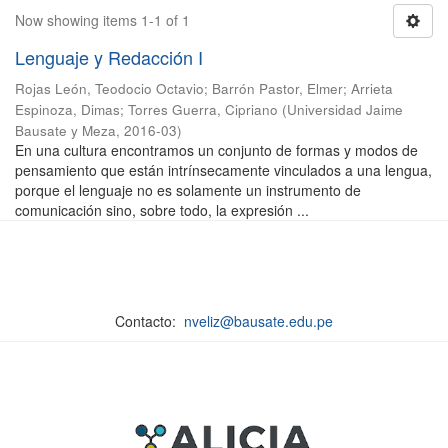
Now showing items 1-1 of 1
Lenguaje y Redacción I
Rojas León, Teodocio Octavio
;
Barrón Pastor, Elmer
;
Arrieta
Espinoza, Dimas
;
Torres Guerra, Cipriano
(
Universidad Jaime
Bausate y Meza
,
2016-03
)
En una cultura encontramos un conjunto de formas y modos de
pensamiento que están intrínsecamente vinculados a una lengua,
porque el lenguaje no es solamente un instrumento de
comunicación sino, sobre todo, la expresión ...
Contacto:
nveliz@bausate.edu.pe