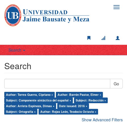
Toggl
navig
Search
Search
Go
Author: Torres Guerra, Cipriano ×
Author: Barrón Pastor, Elmer ×
Subject: Componente sintáctico del español ×
Subject: Redacción ×
Author: Arrieta Espinoza, Dimas ×
Date issued: 2016 ×
Subject: Ortografía ×
Author: Rojas León, Teodocio Octavio ×
Show Advanced Filters