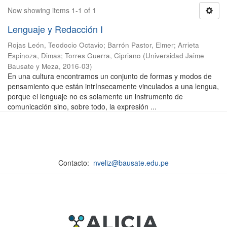
Now showing items 1-1 of 1
Lenguaje y Redacción I
Rojas León, Teodocio Octavio
;
Barrón Pastor, Elmer
;
Arrieta
Espinoza, Dimas
;
Torres Guerra, Cipriano
(
Universidad Jaime
Bausate y Meza
,
2016-03
)
En una cultura encontramos un conjunto de formas y modos de
pensamiento que están intrínsecamente vinculados a una lengua,
porque el lenguaje no es solamente un instrumento de
comunicación sino, sobre todo, la expresión ...
Contacto:
nveliz@bausate.edu.pe