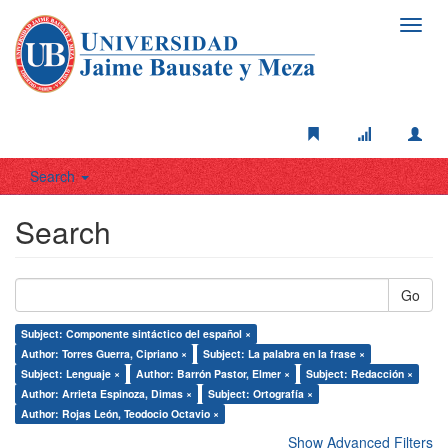
Toggl
navig
Search
Search
Go
Subject: Componente sintáctico del español ×
Author: Torres Guerra, Cipriano ×
Subject: La palabra en la frase ×
Subject: Lenguaje ×
Author: Barrón Pastor, Elmer ×
Subject: Redacción ×
Author: Arrieta Espinoza, Dimas ×
Subject: Ortografía ×
Author: Rojas León, Teodocio Octavio ×
Show Advanced Filters