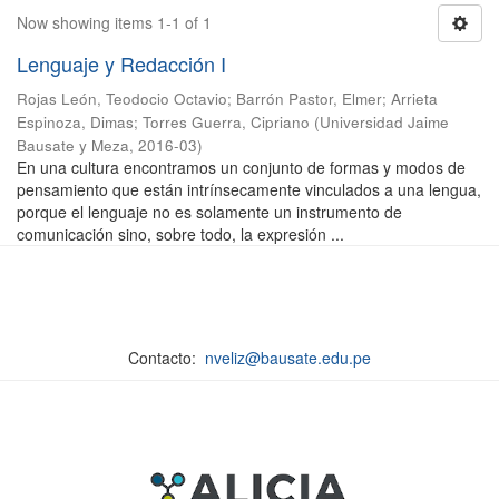
Now showing items 1-1 of 1
Lenguaje y Redacción I
Rojas León, Teodocio Octavio
;
Barrón Pastor, Elmer
;
Arrieta
Espinoza, Dimas
;
Torres Guerra, Cipriano
(
Universidad Jaime
Bausate y Meza
,
2016-03
)
En una cultura encontramos un conjunto de formas y modos de
pensamiento que están intrínsecamente vinculados a una lengua,
porque el lenguaje no es solamente un instrumento de
comunicación sino, sobre todo, la expresión ...
Contacto:
nveliz@bausate.edu.pe