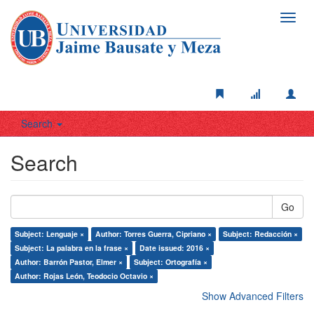
Toggl
navig
Search
Search
Go
Subject: Lenguaje ×
Author: Torres Guerra, Cipriano ×
Subject: Redacción ×
Subject: La palabra en la frase ×
Date issued: 2016 ×
Author: Barrón Pastor, Elmer ×
Subject: Ortografía ×
Author: Rojas León, Teodocio Octavio ×
Show Advanced Filters