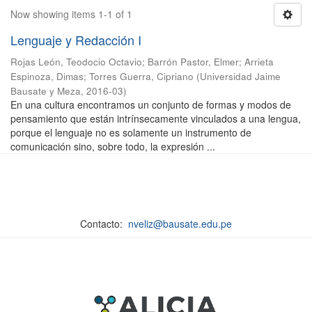
Now showing items 1-1 of 1
Lenguaje y Redacción I
Rojas León, Teodocio Octavio
;
Barrón Pastor, Elmer
;
Arrieta
Espinoza, Dimas
;
Torres Guerra, Cipriano
(
Universidad Jaime
Bausate y Meza
,
2016-03
)
En una cultura encontramos un conjunto de formas y modos de
pensamiento que están intrínsecamente vinculados a una lengua,
porque el lenguaje no es solamente un instrumento de
comunicación sino, sobre todo, la expresión ...
Contacto:
nveliz@bausate.edu.pe