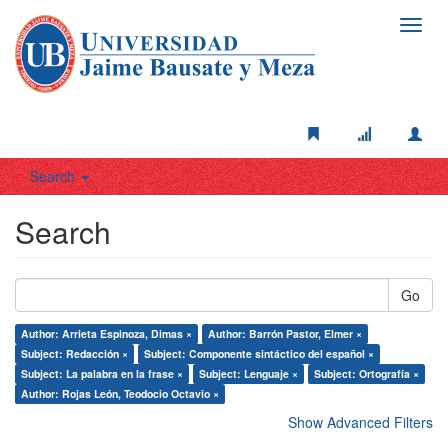
Toggl
navig
Search
Search
Go
Author: Arrieta Espinoza, Dimas ×
Author: Barrón Pastor, Elmer ×
Subject: Redacción ×
Subject: Componente sintáctico del español ×
Subject: La palabra en la frase ×
Subject: Lenguaje ×
Subject: Ortografía ×
Author: Rojas León, Teodocio Octavio ×
Show Advanced Filters