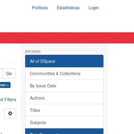
Políticas
Estadísticas
Login
BROWSE
All of DSpace
Go
Communities & Collections
lmer ×
By Issue Date
Authors
 Filters
Titles
Subjects
ra,