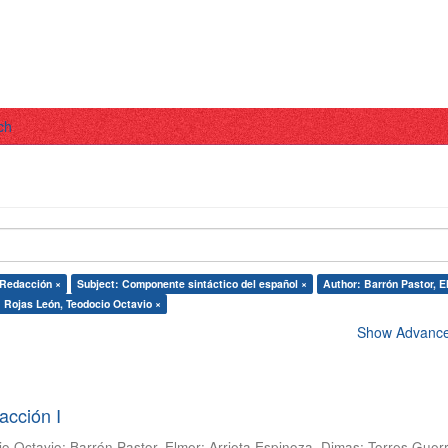
ch
 Redacción ×
Subject: Componente sintáctico del español ×
Author: Barrón Pastor, E
 Rojas León, Teodocio Octavio ×
Show Advanced
acción I
io Octavio
;
Barrón Pastor, Elmer
;
Arrieta Espinoza, Dimas
;
Torres Guer