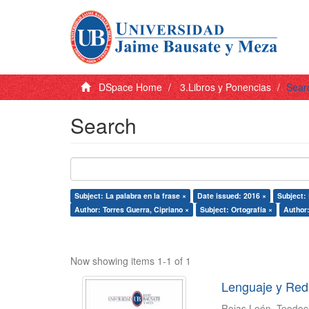
DSpace Home
3.Libros y Ponencias
Sear
Search
Subject: La palabra en la frase ×
Date issued: 2016 ×
Subject:
Author: Torres Guerra, Cipriano ×
Subject: Ortografía ×
Author:
Now showing items 1-1 of 1
Lenguaje y Red
Rojas León, Teodoc