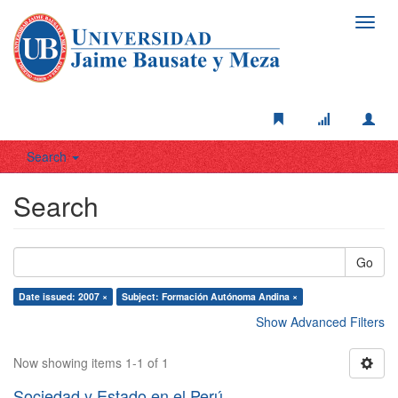
Toggl
navig
Search
Search
Go
Date issued: 2007 ×
Subject: Formación Autónoma Andina ×
Show Advanced Filters
Now showing items 1-1 of 1
Sociedad y Estado en el Perú