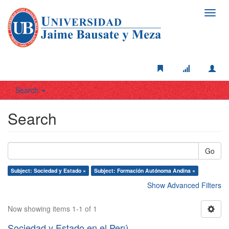
Toggl
navig
Search
Search
Go
Subject: Sociedad y Estado ×
Subject: Formación Autónoma Andina ×
Show Advanced Filters
Now showing items 1-1 of 1
Sociedad y Estado en el Perú