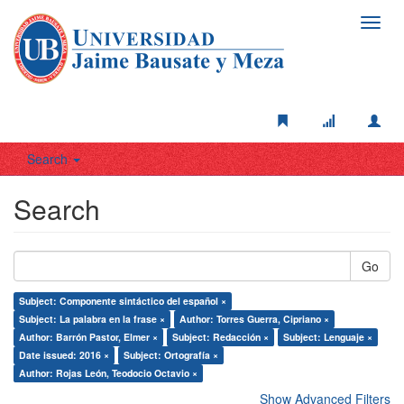
Toggl
navig
Search
Search
Go
Subject: Componente sintáctico del español ×
Subject: La palabra en la frase ×
Author: Torres Guerra, Cipriano ×
Author: Barrón Pastor, Elmer ×
Subject: Redacción ×
Subject: Lenguaje ×
Date issued: 2016 ×
Subject: Ortografía ×
Author: Rojas León, Teodocio Octavio ×
Show Advanced Filters