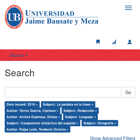
Toggl
navig
Search
Search
Go
Date issued: 2016 ×
Subject: La palabra en la frase ×
Author: Torres Guerra, Cipriano ×
Subject: Redacción ×
Author: Arrieta Espinoza, Dimas ×
Subject: Lenguaje ×
Subject: Componente sintáctico del español ×
Subject: Ortografía ×
Author: Rojas León, Teodocio Octavio ×
Show Advanced Filters