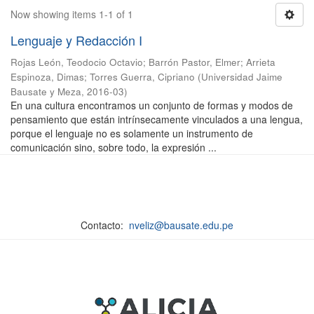
Now showing items 1-1 of 1
Lenguaje y Redacción I
Rojas León, Teodocio Octavio
;
Barrón Pastor, Elmer
;
Arrieta
Espinoza, Dimas
;
Torres Guerra, Cipriano
(
Universidad Jaime
Bausate y Meza
,
2016-03
)
En una cultura encontramos un conjunto de formas y modos de
pensamiento que están intrínsecamente vinculados a una lengua,
porque el lenguaje no es solamente un instrumento de
comunicación sino, sobre todo, la expresión ...
Contacto:
nveliz@bausate.edu.pe