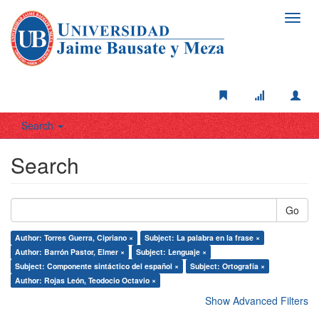
Toggl
navig
Search
Search
Go
Author: Torres Guerra, Cipriano ×
Subject: La palabra en la frase ×
Author: Barrón Pastor, Elmer ×
Subject: Lenguaje ×
Subject: Componente sintáctico del español ×
Subject: Ortografía ×
Author: Rojas León, Teodocio Octavio ×
Show Advanced Filters