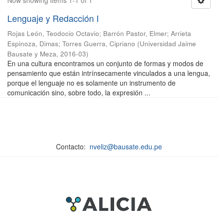
Now showing items 1-1 of 1
Lenguaje y Redacción I
Rojas León, Teodocio Octavio
;
Barrón Pastor, Elmer
;
Arrieta
Espinoza, Dimas
;
Torres Guerra, Cipriano
(
Universidad Jaime
Bausate y Meza
,
2016-03
)
En una cultura encontramos un conjunto de formas y modos de
pensamiento que están intrínsecamente vinculados a una lengua,
porque el lenguaje no es solamente un instrumento de
comunicación sino, sobre todo, la expresión ...
Contacto:
nveliz@bausate.edu.pe