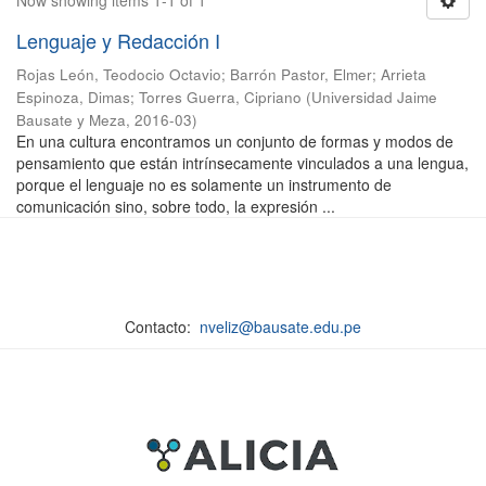
Now showing items 1-1 of 1
Lenguaje y Redacción I
Rojas León, Teodocio Octavio
;
Barrón Pastor, Elmer
;
Arrieta
Espinoza, Dimas
;
Torres Guerra, Cipriano
(
Universidad Jaime
Bausate y Meza
,
2016-03
)
En una cultura encontramos un conjunto de formas y modos de
pensamiento que están intrínsecamente vinculados a una lengua,
porque el lenguaje no es solamente un instrumento de
comunicación sino, sobre todo, la expresión ...
Contacto:
nveliz@bausate.edu.pe