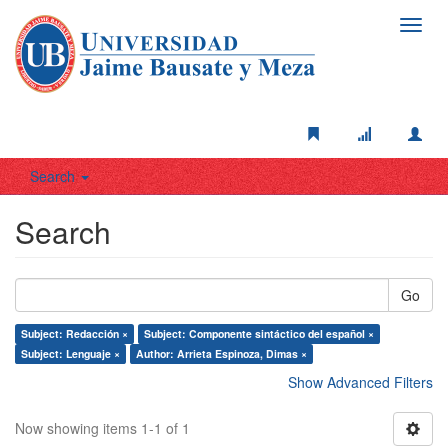
Toggl
navig
Search
Search
Go
Subject: Redacción ×
Subject: Componente sintáctico del español ×
Subject: Lenguaje ×
Author: Arrieta Espinoza, Dimas ×
Show Advanced Filters
Now showing items 1-1 of 1