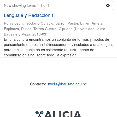
Now showing items 1-1 of 1
Lenguaje y Redacción I
Rojas León, Teodocio Octavio
;
Barrón Pastor, Elmer
;
Arrieta
Espinoza, Dimas
;
Torres Guerra, Cipriano
(
Universidad Jaime
Bausate y Meza
,
2016-03
)
En una cultura encontramos un conjunto de formas y modos de
pensamiento que están intrínsecamente vinculados a una lengua,
porque el lenguaje no es solamente un instrumento de
comunicación sino, sobre todo, la expresión ...
Contacto:
nveliz@bausate.edu.pe