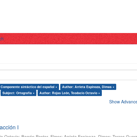
ch
 Componente sintáctico del español ×
Author: Arrieta Espinoza, Dimas ×
Subject: Ortografía ×
Author: Rojas León, Teodocio Octavio ×
Show Advanced
acción I
io Octavio
;
Barrón Pastor, Elmer
;
Arrieta Espinoza, Dimas
;
Torres Guer