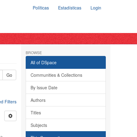
Políticas
Estadísticas
Login
BROWSE
All of DSpace
Go
Communities & Collections
By Issue Date
Authors
 Filters
Titles
Subjects
ra,