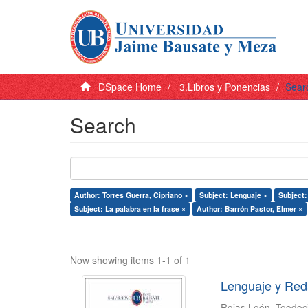
DSpace Home
3.Libros y Ponencias
Sear
Search
Author: Torres Guerra, Cipriano ×
Subject: Lenguaje ×
Subject:
Subject: La palabra en la frase ×
Author: Barrón Pastor, Elmer ×
Now showing items 1-1 of 1
Lenguaje y Red
Rojas León, Teodoc