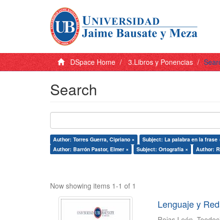
DSpace Home
3.Libros y Ponencias
Sear
Search
Author: Torres Guerra, Cipriano ×
Subject: La palabra en la frase 
Author: Barrón Pastor, Elmer ×
Subject: Ortografía ×
Author: R
Now showing items 1-1 of 1
Lenguaje y Red
Rojas León, Teodoc