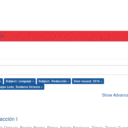
ch
×
Subject: Lenguaje ×
Subject: Redacción ×
Date issued: 2016 ×
ojas León, Teodocio Octavio ×
Show Advanced
acción I
io Octavio
;
Barrón Pastor, Elmer
;
Arrieta Espinoza, Dimas
;
Torres Guer