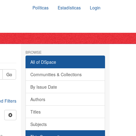
Políticas
Estadísticas
Login
BROWSE
All of DSpace
Go
Communities & Collections
By Issue Date
Authors
 Filters
Titles
Subjects
ra,