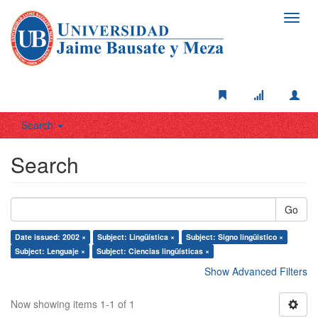
Toggl
navig
Search
Search
Go
Date issued: 2002 ×
Subject: Lingüística ×
Subject: Signo lingüistico ×
Subject: Lenguaje ×
Subject: Ciencias lingüísticas ×
Show Advanced Filters
Now showing items 1-1 of 1