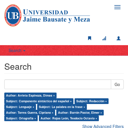
Toggl
navig
Search
Search
Go
Author: Arrieta Espinoza, Dimas ×
Subject: Componente sintáctico del español ×
Subject: Redacción ×
Subject: Lenguaje ×
Subject: La palabra en la frase ×
Author: Torres Guerra, Cipriano ×
Author: Barrón Pastor, Elmer ×
Subject: Ortografía ×
Author: Rojas León, Teodocio Octavio ×
Show Advanced Filters