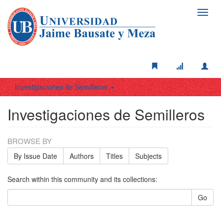
Toggl
navig
Investigaciones de Semilleros
Investigaciones de Semilleros
BROWSE BY
By Issue Date
Authors
Titles
Subjects
Search within this community and its collections:
Go