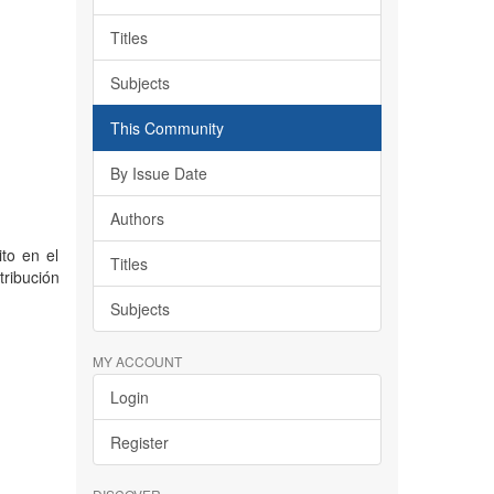
Titles
Subjects
This Community
By Issue Date
Authors
ito en el
Titles
tribución
Subjects
MY ACCOUNT
Login
Register