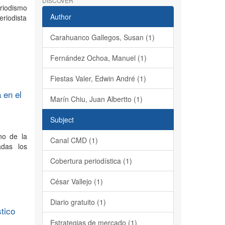
DISCOVER
eriodismo
Author
eriodista
Carahuanco Gallegos, Susan (1)
Fernández Ochoa, Manuel (1)
Fiestas Valer, Edwin André (1)
 en el
Marín Chiu, Juan Albertto (1)
Subject
no de la
Canal CMD (1)
adas los
Cobertura periodística (1)
César Vallejo (1)
Diario gratuito (1)
stico
Estrategias de mercado (1)