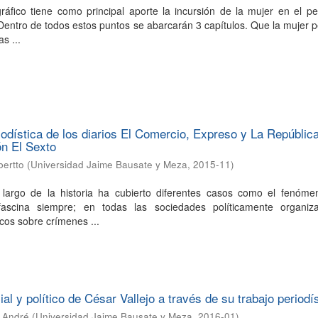
ráfico tiene como principal aporte la incursión de la mujer en el p
Dentro de todos estos puntos se abarcarán 3 capítulos. Que la mujer p
s ...
iodística de los diarios El Comercio, Expreso y La República
ón El Sexto
bertto
(
Universidad Jaime Bausate y Meza
,
2015-11
)
 largo de la historia ha cubierto diferentes casos como el fenóme
fascina siempre; en todas las sociedades políticamente organiz
icos sobre crímenes ...
l y político de César Vallejo a través de su trabajo periodí
n André
(
Universidad Jaime Bausate y Meza
,
2016-01
)