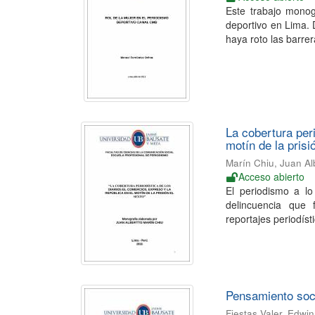
Este trabajo monog
deportivo en Lima. 
haya roto las barrera
La cobertura per
motín de la prisi
Marín Chiu, Juan Al
Acceso abierto
El periodismo a lo
delincuencia que 
reportajes periodíst
Pensamiento socia
Fiestas Valer, Edwi