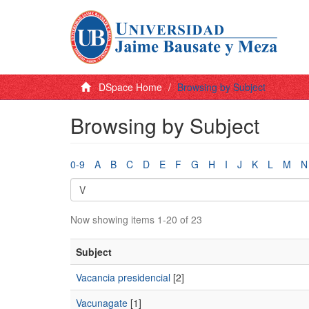
DSpace Home
Browsing by Subject
Browsing by Subject
0-9
A
B
C
D
E
F
G
H
I
J
K
L
M
N
Now showing items 1-20 of 23
Subject
Vacancia presidencial
[2]
Vacunagate
[1]