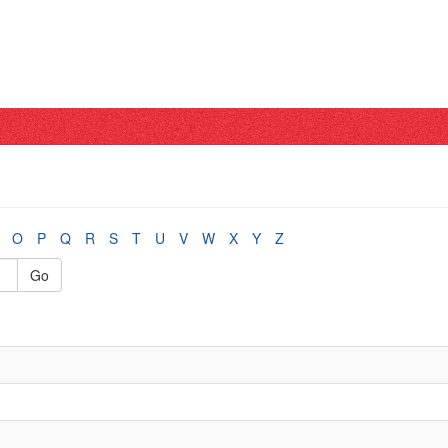
O
P
Q
R
S
T
U
V
W
X
Y
Z
Go