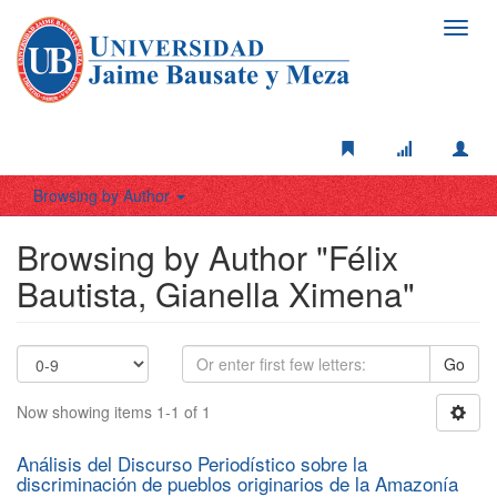
Toggl
navig
Browsing by Author
Browsing by Author "Félix
Bautista, Gianella Ximena"
Go
Now showing items 1-1 of 1
Análisis del Discurso Periodístico sobre la
discriminación de pueblos originarios de la Amazonía