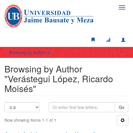
Toggl
navig
Browsing by Author
Browsing by Author
"Verástegui López, Ricardo
Moisés"
Go
Now showing items 1-1 of 1