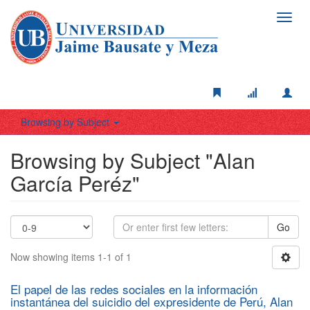
Toggl
navig
Browsing by Subject
Browsing by Subject "Alan
García Peréz"
Go
Now showing items 1-1 of 1
El papel de las redes sociales en la información
instantánea del suicidio del expresidente de Perú, Alan