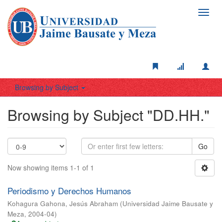
Toggl
navig
Browsing by Subject
Browsing by Subject "DD.HH."
Go
Now showing items 1-1 of 1
Periodismo y Derechos Humanos
Kohagura Gahona, Jesús Abraham
(
Universidad Jaime Bausate y
Meza
,
2004-04
)