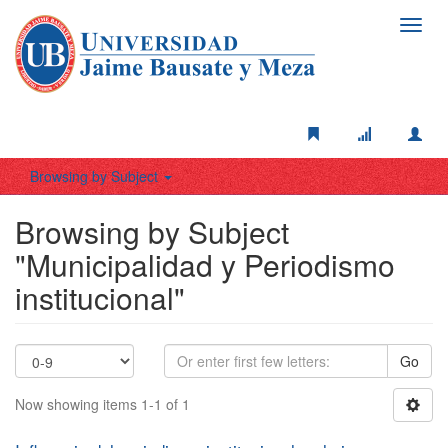
Toggl
navig
Browsing by Subject
Browsing by Subject
"Municipalidad y Periodismo
institucional"
Go
Now showing items 1-1 of 1