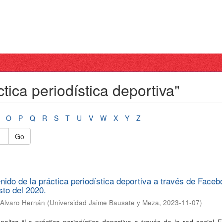
tica periodística deportiva"
O
P
Q
R
S
T
U
V
W
X
Y
Z
Go
enido de la práctica periodística deportiva a través de Face
sto del 2020.
Alvaro Hernán
(
Universidad Jaime Bausate y Meza
,
2023-11-07
)