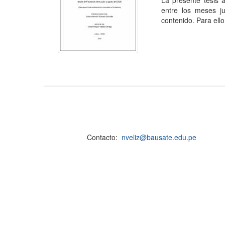
La presente tesis a
entre los meses j
contenido. Para ello
Contacto:
nveliz@bausate.edu.pe