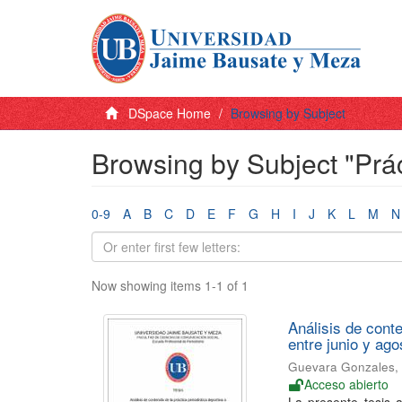
DSpace Home
Browsing by Subject
Browsing by Subject "Prác
0-9
A
B
C
D
E
F
G
H
I
J
K
L
M
N
Now showing items 1-1 of 1
Análisis de cont
entre junio y ago
Guevara Gonzales, 
Acceso abierto