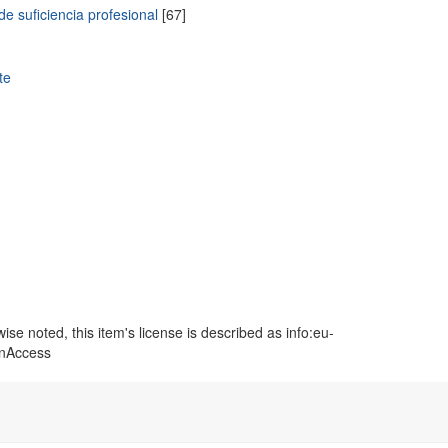
de suficiencia profesional
[67]
te
se noted, this item's license is described as info:eu-
enAccess