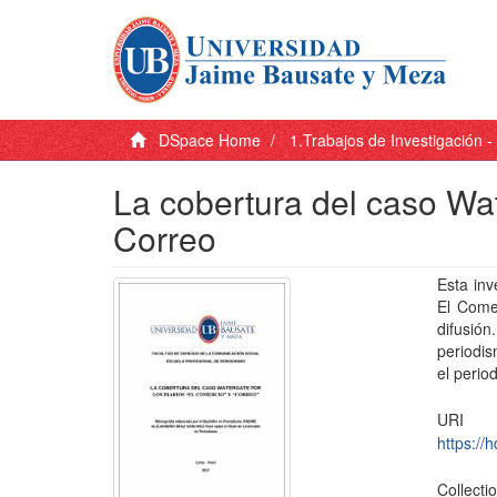
DSpace Home
1.Trabajos de Investigación 
La cobertura del caso Wat
Correo
Esta inv
El Come
difusió
periodi
el perio
URI
https://
Collecti